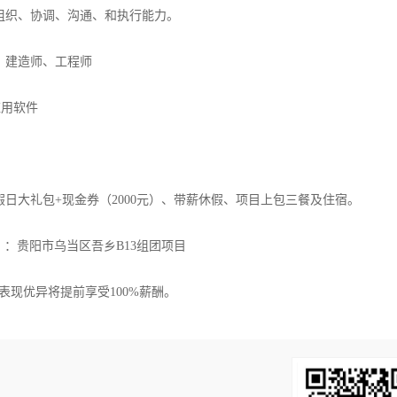
组织、协调、沟通、和执行能力。
、建造师、工程师
应用软件
日大礼包+现金券（2000元）、带薪休假、项目上包三餐及住宿。
）】：贵阳市乌当区吾乡B13组团项目
月表现优异将提前享受100%薪酬。