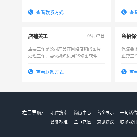
作。包吃住，每月有公休，工资3500-
强。面
4500。
查看联系方式
查
店铺美工
08月07日
主要工作是公司产品在网络店铺的图片
保洁要
处理工作，要求熟练运用PS修图软件,工
正常工
作时间每天8小时，待遇优厚。
责任心
录，客
查看联系方式
查
懂电脑
能力，
栏目导航:
职位搜索
简历中心
名企展示
一句话
套餐标准
金币充值
意见建议
联系我