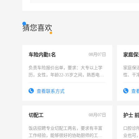
猜您喜欢
车险内勤1名
08月07日
家庭保
负责车险报价出单，要求：大专以上学
家庭保
历，女性，年龄22-35岁之间，熟悉电脑
性、干净
操作，工作态度认真，具有团队精神，
时间灵
试用期1-3个月，转正后交纳五险，
太太等
查看联系方式
查
切配工
08月07日
护士 
饭店招聘专业切配工两名，要求有丰富
口腔诊
工作经验，能够很好的协助厨师的工
业也可