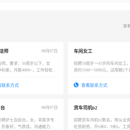
查
洁师
08月07日
车间女工
洁师。要求：50周岁以下、女
招聘18周岁一45岁的车间女工
利索，月薪4000+，工作轻松，
资约3500一5000元，试用期2
活，不需坐班，适合宝妈、全职
险，有年薪假，年底福利
。
看联系方式
查看联系方式
前台
08月07日
货车司机b2
所聘护士及前台，女，非医学专
招聘货车司机b2数名，带从业
，形象好，气质佳，沟通能力
吃苦耐劳，开6米8，9米6，工