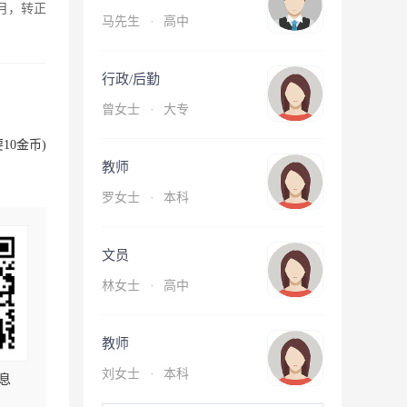
月，转正
马先生
·
高中
行政/后勤
曾女士
·
大专
10金币)
教师
罗女士
·
本科
文员
林女士
·
高中
教师
刘女士
·
本科
息