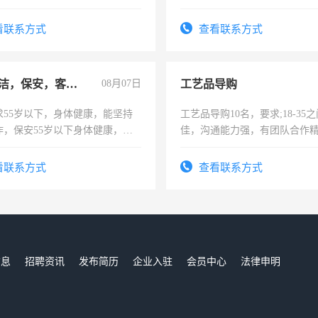
试，周日休息。
看联系方式
查看联系方式
急招保洁，保安，客服，工程
08月07日
工艺品导购
求55岁以下，身体健康，能坚持
工艺品导购10名，要求;18-35
作，保安55岁以下身体健康，有
佳，沟通能力强，有团队合作
形象端庄，遵纪守法，无犯罪记
上进心，有工作经验者优先！
服要求45岁以下高中以上文化，
看联系方式
查看联系方式
工作认真，性格开朗有良好沟通
工程，懂水电维修。
信息
招聘资讯
发布简历
企业入驻
会员中心
法律申明
们