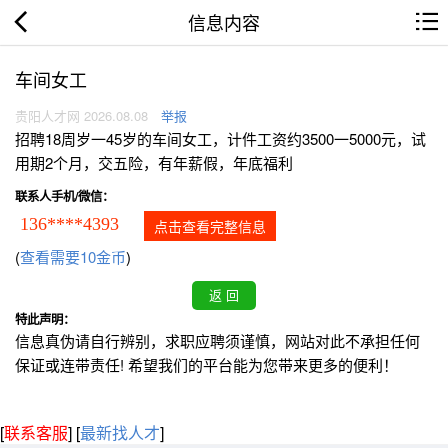
信息内容
车间女工
贵阳人才网 2026.08.08
举报
招聘18周岁一45岁的车间女工，计件工资约3500一5000元，试
用期2个月，交五险，有年薪假，年底福利
联系人手机/微信：
136****4393
点击查看完整信息
(
查看需要10金币
)
特此声明：
信息真伪请自行辨别，求职应聘须谨慎，网站对此不承担任何
保证或连带责任! 希望我们的平台能为您带来更多的便利！
[
联系客服
]
[
最新找人才
]